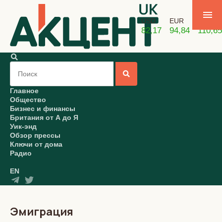
USD
EUR
GBP
82,17
94,84
110,65
Главное
Общество
Бизнес и финансы
Британия от А до Я
Уик-энд
Обзор прессы
Ключи от дома
Радио
EN
Эмиграция