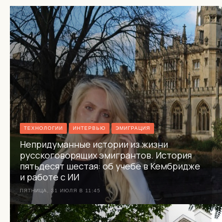
ТЕХНОЛОГИИ
ИНТЕРВЬЮ
ЭМИГРАЦИЯ
Непридуманные истории из жизни
русскоговорящих эмигрантов. История
пятьдесят шестая: об учебе в Кембридже
и работе с ИИ
ПЯТНИЦА, 31 ИЮЛЯ В 11:45