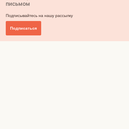
письмом
Подписывайтесь на нашу рассылку
Подписаться
Главное
Общество
Бизнес и финансы
Британия от А до Я
Уик-энд
Обзор прессы
Ключи от дома
Радио