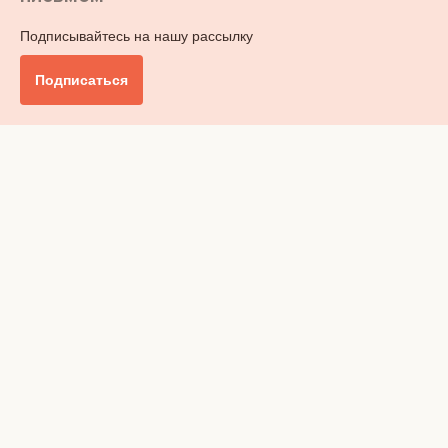
Подписывайтесь на нашу рассылку
Подписаться
Главное
Общество
Бизнес и финансы
Британия от А до Я
Уик-энд
Обзор прессы
Ключи от дома
Радио
Реклама