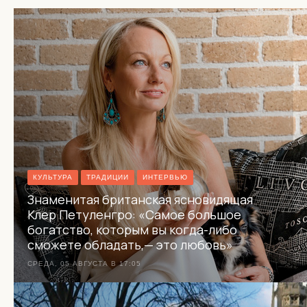
КУЛЬТУРА
ТРАДИЦИИ
ИНТЕРВЬЮ
Знаменитая британская ясновидящая
Клер Петуленгро: «Самое большое
богатство, которым вы когда-либо
сможете обладать,— это любовь»
СРЕДА, 05 АВГУСТА В 17:05