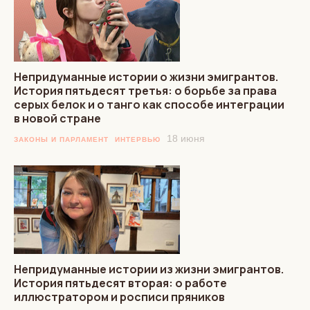
Непридуманные истории о жизни эмигрантов.
История пятьдесят третья: о борьбе за права
серых белок и о танго как способе интеграции
в новой стране
18 июня
ЗАКОНЫ И ПАРЛАМЕНТ
ИНТЕРВЬЮ
Непридуманные истории из жизни эмигрантов.
История пятьдесят вторая: о работе
иллюстратором и росписи пряников