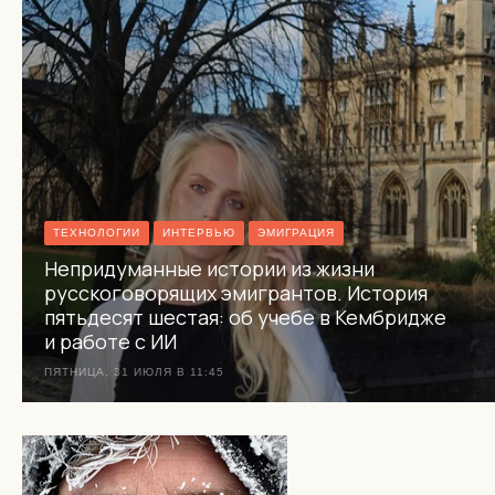
ТЕХНОЛОГИИ
ИНТЕРВЬЮ
ЭМИГРАЦИЯ
Непридуманные истории из жизни
русскоговорящих эмигрантов. История
пятьдесят шестая: об учебе в Кембридже
и работе с ИИ
ПЯТНИЦА, 31 ИЮЛЯ В 11:45