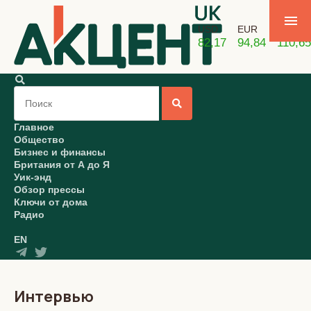
USD
EUR
GBP
82,17
94,84
110,65
Главное
Общество
Бизнес и финансы
Британия от А до Я
Уик-энд
Обзор прессы
Ключи от дома
Радио
EN
Интервью