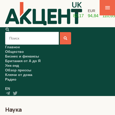
USD
EUR
GBP
82,17
94,84
110,65
Главное
Общество
Бизнес и финансы
Британия от А до Я
Уик-энд
Обзор прессы
Ключи от дома
Радио
EN
Наука