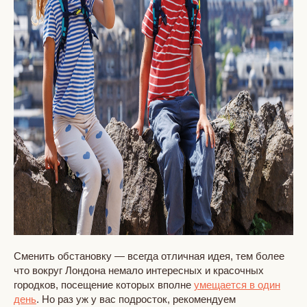
Сменить обстановку — всегда отличная идея, тем более
что вокруг Лондона немало интересных и красочных
городков, посещение которых вполне
умещается в один
день
. Но раз уж у вас подросток, рекомендуем