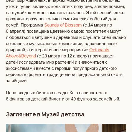
себя мир животных: в парках можно встретить белочек,
уток и гусей, зеленых кольчатых попугаев, а если повезет,
на лужайках можно заметить фазанов. Этой весной здесь
проходят сразу несколько тематических событий для
семей. Программа
Sounds of Blossom
(с 14 марта по
6 апреля) посвящена цветению садов: посетители могут
любоваться цветущими деревьями и слушать специально
созданные музыкальные композиции, вдохновленные
природой, а интерактивное мероприятие
Octonauts
Above&Beyond
(с 28 марта по 12 апреля) приглашает
детей исследовать мир растений и знакомиться с
экосистемами вместе с героями популярного детского
сериала в формате традиционной предпасхальной охоты
за яйцами.
Цена входных билетов в сады Кью начинается от
6 фунтов за детский билет и от 49 фунтов за семейный.
Загляните в Музей детства