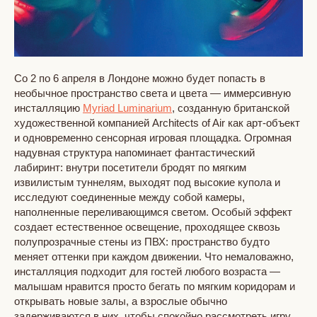
Со 2 по 6 апреля в Лондоне можно будет попасть в
необычное пространство света и цвета — иммерсивную
инсталляцию
Myriad Luminarium
, созданную британской
художественной компанией Architects of Air как арт-объект
и одновременно сенсорная игровая площадка. Огромная
надувная структура напоминает фантастический
лабиринт: внутри посетители бродят по мягким
извилистым туннелям, выходят под высокие купола и
исследуют соединенные между собой камеры,
наполненные переливающимся светом. Особый эффект
создает естественное освещение, проходящее сквозь
полупрозрачные стены из ПВХ: пространство будто
меняет оттенки при каждом движении. Что немаловажно,
инсталляция подходит для гостей любого возраста —
малышам нравится просто бегать по мягким коридорам и
открывать новые залы, а взрослые обычно
задерживаются в них, чтобы спокойно рассмотреть игру