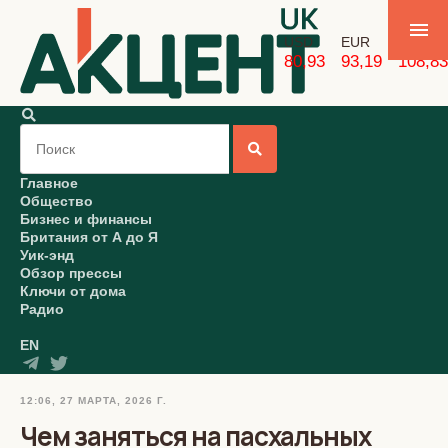
USD
EUR
GBP
80,93
93,19
108,83
Главное
Общество
Бизнес и финансы
Британия от А до Я
Уик-энд
Обзор прессы
Ключи от дома
Радио
EN
12:06, 27 МАРТА, 2026 Г.
Чем заняться на пасхальных