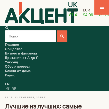
USD
EUR
GBP
81,41
94,06
109,73
Главное
Общество
Бизнес и финансы
Британия от А до Я
Уик-энд
Обзор прессы
Ключи от дома
Радио
EN
12:19, 12 СЕНТЯБРЯ, 2025 Г.
Лучшие из лучших: самые