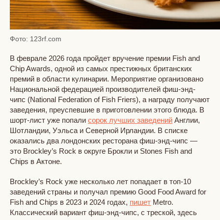
Фото: 123rf.com
В феврале 2026 года пройдет вручение премии Fish and
Chip Awards, одной из самых престижных британских
премий в области кулинарии. Мероприятие организовано
Национальной федерацией производителей фиш-энд-
чипс (National Federation of Fish Friers), а награду получают
заведения, преуспевшие в приготовлении этого блюда. В
шорт-лист уже попали
сорок лучших заведений
Англии,
Шотландии, Уэльса и Северной Ирландии​. В списке
оказались два лондонских ресторана фиш-энд-чипс —
это Brockley’s Rock в округе Брокли и Stones Fish and
Chips в Актоне.
Brockley’s Rock уже несколько лет попадает в топ-10
заведений страны и получал премию Good Food Award for
Fish and Chips в 2023 и 2024 годах,
пишет
Metro.
Классический вариант фиш-энд-чипс, с треской, здесь