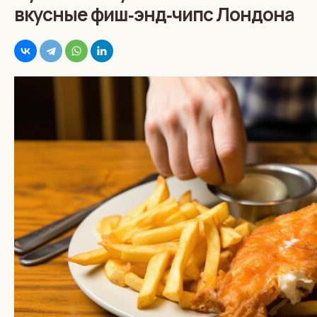
вкусные фиш‑энд‑чипс Лондона