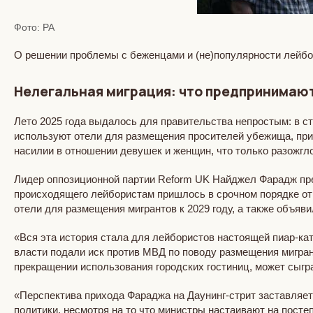
Фото: PA
О решении проблемы с беженцами и (не)популярности лейбо
Нелегальная миграция: что предпринимаю
Лето 2025 года выдалось для правительства непростым: в ст
используют отели для размещения просителей убежища, пр
насилии в отношении девушек и женщин, что только разожгл
Лидер оппозиционной партии Reform UK Найджел Фарадж пред
происходящего лейбористам пришлось в срочном порядке оты
отели для размещения мигрантов к 2029 году, а также объяв
«Вся эта история стала для лейбористов настоящей пиар-к
власти подали иск против МВД по поводу размещения мигран
прекращении использования городских гостиниц, может сыгр
«Перспектива прихода Фараджа на Даунинг-стрит заставляе
политики, несмотря на то что министры настаивают на пост