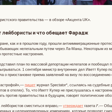
ристского правительства — в обзоре «Акцента UK».
т лейбористы и что обещает Фарадж
ране, как и в прошлом году, прошли антииммиграционные проте
ибывающих нелегальным путем через Ла-Манш. Некоторым из м
о протестные настроения.
ставил план по массовой депортации нелегалов и пообещал при
грываться. 1 сентября министр внутренних дел Иветт Купер по
ила о приостановке приема заявлений на визу по воссоединению
атастрофой»,—
пишет
журнал Spectator*, ссылаясь на судебные 
тов в отелях). То, что Иветт Купер не прислушалась к настрое
ать против правительства в будущем, говорят политические обо
т лейбористов сместиться вправо,—
утверждает
газета i*.— Об
епенных и целенаправленных изменениях, которые позволят сни