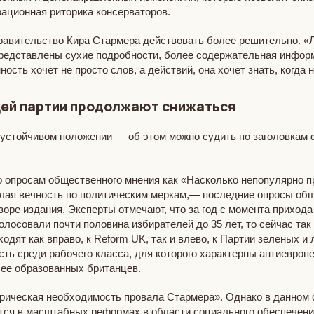
ационная риторика консерваторов.
равительство Кира Стармера действовать более решительно. «
редставлены сухие подробности, более содержательная информа
ность хочет не просто слов, а действий, она хочет знать, когда
ящей партии продолжают снижаться
еустойчивом положении — об этом можно судить по заголовкам 
 опросам общественного мнения как «Насколько непопулярно п
лая вечность по политическим меркам,— последние опросы обще
оре издания. Эксперты отмечают, что за год с момента прихода
олосовали почти половина избирателей до 35 лет, то сейчас та
дят как вправо, к Reform UK, так и влево, к Партии зеленых 
ть среди рабочего класса, для которого характерны антиевроп
лее образованных британцев.
рическая необходимость провала Стармера». Однако в данном 
ся в масштабных реформах в области социального обеспечения