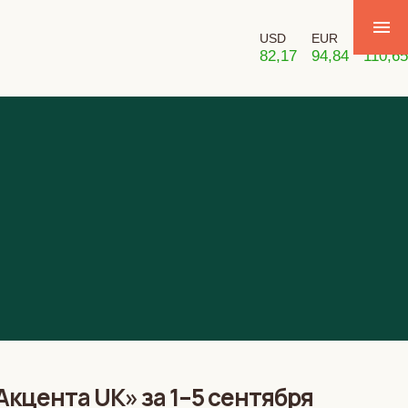
USD
EUR
GBP
82,17
94,84
110,65
кцента UK» за 1–5 сентября