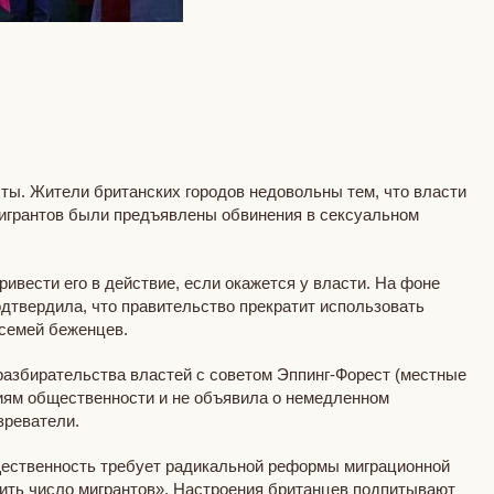
сты. Жители британских городов недовольны тем, что власти
игрантов были предъявлены обвинения в сексуальном
вести его в действие, если окажется у власти. На фоне
дтвердила, что правительство прекратит использовать
 семей беженцев.
разбирательства властей с советом Эппинг-Форест (местные
ниям общественности и не объявила о немедленном
зреватели.
щественность требует радикальной реформы миграционной
зить число мигрантов». Настроения британцев подпитывают