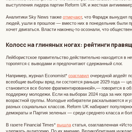
выступления лидера партии Reform UK и жесткая антииммигр
Аналитики Sky News также
отмечают
, что Фарадж вынудил п
людей, ушли в прошлое — вместо них в понедельник были п
хочет двигаться. Власти наконец-то осознали, что обществен
Колосс на глиняных ногах: рейтинги прав
Лейбористское правительство действительно находится в н
торопятся с выводами и предпочитают сдержанный слог.
Например, журнал Economist*
озаглавил
очередной апдейт по
всеобщие выборы вряд ли состоятся раньше 2029 года — це
становится все более фрагментированной»,— говорится в обз
поддержку молодежи. Если на выборах 2024 года за них прог
возрастной группы. Молодые избиратели раскалываются и ухо
разных социальных классов. Reform UK набирает популярнос
демократы и Партия зеленых — среди среднего класса и бо
В газете Financial Times*
вышла
статья, озаглавленная «Исто
удержать аудиторию. По их мнению, Великобритания нуждает