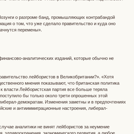
Лозунги о разгроме банд, промышляющих контрабандой
ция о том, что уже сделало правительство и куда оно
 начнутся перемены».
финансово-аналитических изданий, которые обычно не
равительство лейбористов в Великобритании?». «Хотя
ственного мнения показывают, что британская политика
 к власти Лейбористская партия все больше теряла
к поступило бы только около трети опрошенных этой
и либерал-демократам. Изменения заметны и в предпочтениях
ейские и антииммиграционные настроения, либерал-
случае аналитики не винят лейбористов за неумение
, здравоохранения, экономического развития, а любое