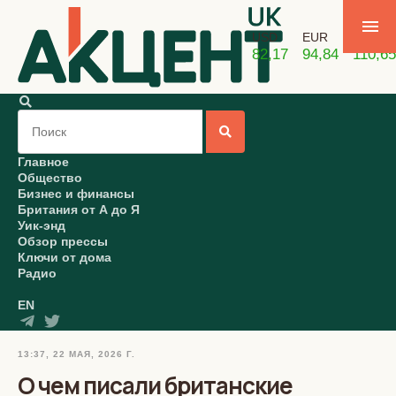
USD
EUR
GBP
82,17
94,84
110,65
Главное
Общество
Бизнес и финансы
Британия от А до Я
Уик-энд
Обзор прессы
Ключи от дома
Радио
EN
13:37, 22 МАЯ, 2026 Г.
О чем писали британские