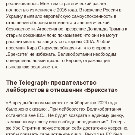
реализовалось. Меж тем стратегический расчет
полностью изменился с 2016 года. Вторжение России в
Украину выявило европейскую самоуспокоенность в
отношении обороны континента и энергетической
безопасности. Агрессивное презрение Дональда Трампа к
старым союзникам ясно показывает, что они не могут
рассчитывать на защиту со стороны США. Любой
преемник Кира Стармера обнаружит, что споров о
„Брексите“ не избежать. Великобритании необходим
совершенно новый диалог о Европе, отражающий
нынешнюю реальность».
The Telegraph
: предательство
лейбористов в отношении «Брексита»
«В предвыборном манифесте лейбористов 2024 года
было ясно сказано: „При лейбористах Великобритания
останется вне ЕС... Не будет возврата к единому рынку,
таможенному союзу или свободе передвижения“. Теперь
же Уэс Стритинг почувствовал себя достаточно уверенно,
чтобы показать свое истинное лицо. „Выход из ЕС был