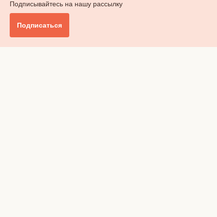
Подписывайтесь на нашу рассылку
Подписаться
Главное
Общество
Бизнес и финансы
Британия от А до Я
Уик-энд
Обзор прессы
Ключи от дома
Радио
Реклама
Вакансии