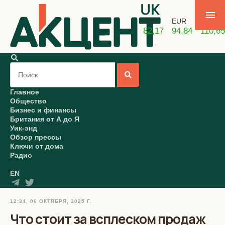
USD
EUR
GBP
82,17
94,84
110,65
Главное
Общество
Бизнес и финансы
Британия от А до Я
Уик-энд
Обзор прессы
Ключи от дома
Радио
EN
12:34, 06 ОКТЯБРЯ, 2025 Г.
Что стоит за всплеском продаж