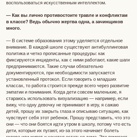
воспользоваться искусственным интеллектом.
— Как вы лично противостоите травле и конфликтам
в классе? Ведь обычно жертва одна, а зачинщиков
много.
— В системе образования этому уделяется отдельное
внимание. В каждой школе существуют антибуллинговая
политика и четко прописанные процедуры: как
фиксируются инциденты, как с ними работают, какие шаги
предпринимаются. Такие случаи обязательно
документируются, при необходимости запускается
установленный протокол. Если говорить о младших
классах, то работа строится прежде всего через развитие
эмпатии и понимания. Когда дети совсем маленькие, я
стараюсь использовать визуализацию — например, если
вижу, что одну девочку не принимают в игру, я сажаю
детей, прошу их закрыть глаза и описываю ситуацию, как
чувствует себя этот ребенок. Прошу представить, что это
они — что они боятся идти утром в школу, потому что есть
дети, которые их пугают, из-за этого начинает болеть
голова или живот и хочется остаться дома. Это помогает