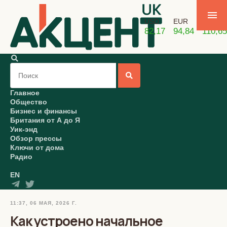
USD
EUR
GBP
82,17
94,84
110,65
Главное
Общество
Бизнес и финансы
Британия от А до Я
Уик-энд
Обзор прессы
Ключи от дома
Радио
EN
11:37, 06 МАЯ, 2026 Г.
Как устроено начальное