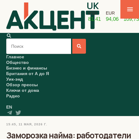
USD
EUR
GBP
81,41
94,06
109,73
Главное
Общество
Бизнес и финансы
Британия от А до Я
Уик-энд
Обзор прессы
Ключи от дома
Радио
EN
15:45, 11 МАЯ, 2026 Г.
Заморозка найма: работодатели