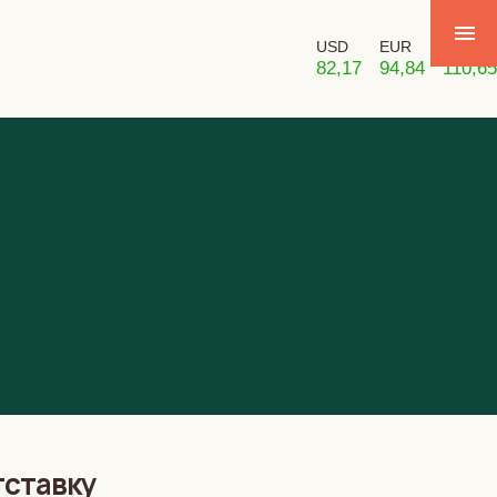
USD
EUR
GBP
82,17
94,84
110,65
тставку