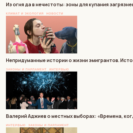
Из огня да в нечистоты: зоны для купания загрязн
КЛИМАТ И ЭКОЛОГИЯ
НОВОСТИ
Непридуманные истории о жизни эмигрантов. Истори
ЗАКОНЫ И ПАРЛАМЕНТ
ИНТЕРВЬЮ
Валерий Аджиев о местных выборах: «Времена, ког
ИНТЕРВЬЮ
ЗАКОНЫ И ПАРЛАМЕНТ