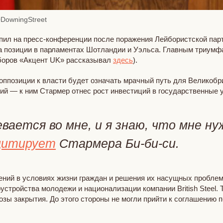
DowningStreet
ил на пресс-конференции после поражения Лейбористской парти
ла позиции в парламентах Шотландии и Уэльса. Главным триумф
боров «Акцент UK» рассказывал
здесь
).
 оппозиции к власти будет означать мрачный путь для Великобр
ий — к ним Стармер отнес рост инвестиций в государственные 
вается во мне, и я знаю, что мне ну
цитирует
Стармера Би-би-си.
ий в условиях жизни граждан и решения их насущных проблем. 
тройства молодежи и национализации компании British Steel. Та
озы закрытия. До этого стороны не могли прийти к соглашению 