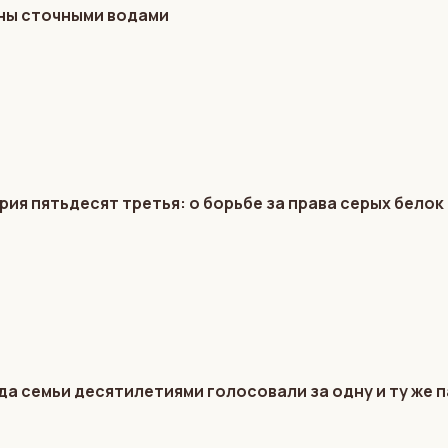
ены сточными водами
я пятьдесят третья: о борьбе за права серых белок 
да семьи десятилетиями голосовали за одну и ту же 