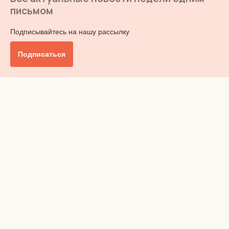
письмом
Подписывайтесь на нашу рассылку
Подписаться
Главное
Общество
Бизнес и финансы
Британия от А до Я
Уик-энд
Обзор прессы
Ключи от дома