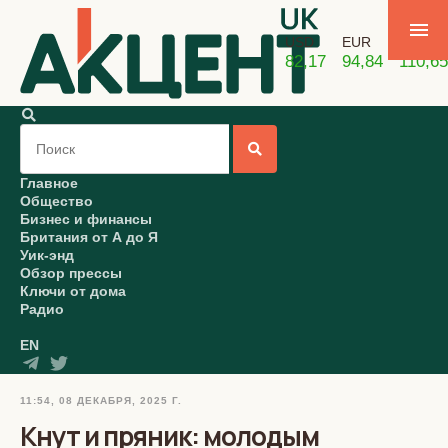
USD
EUR
GBP
82,17
94,84
110,65
Главное
Общество
Бизнес и финансы
Британия от А до Я
Уик-энд
Обзор прессы
Ключи от дома
Радио
EN
11:54, 08 ДЕКАБРЯ, 2025 Г.
Кнут и пряник: молодым