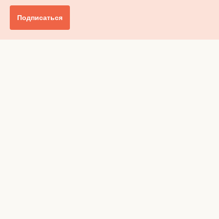
Подписаться
Главное
Общество
Бизнес и финансы
Британия от А до Я
Уик-энд
Обзор прессы
Ключи от дома
Радио
Реклама
Вакансии
Advertising