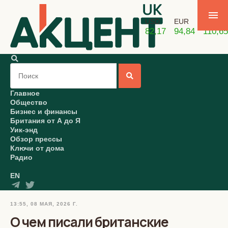
USD
EUR
GBP
82,17
94,84
110,65
Главное
Общество
Бизнес и финансы
Британия от А до Я
Уик-энд
Обзор прессы
Ключи от дома
Радио
EN
13:55, 08 МАЯ, 2026 Г.
О чем писали британские