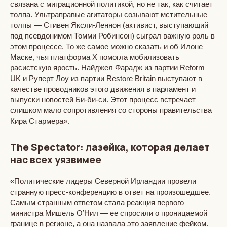
связана с миграционной политикой, но не так, как считает
толпа. Ультраправые агитаторы созывают мстительные
толпы — Стивен Яксли-Леннон (активист, выступающий
под псевдонимом Томми Робинсон) сыграл важную роль в
этом процессе. То же самое можно сказать и об Илоне
Маске, чья платформа Х помогла мобилизовать
расистскую ярость. Найджел Фарадж из партии Reform
UK и Руперт Лоу из партии Restore Britain выступают в
качестве проводников этого движения в парламент и
выпуски новостей Би-би-си. Этот процесс встречает
слишком мало сопротивления со стороны правительства
Кира Стармера».
The Spectator
: лазейка, которая делает
нас всех уязвимее
«Политические лидеры Северной Ирландии провели
странную пресс-конференцию в ответ на произошедшее.
Самым странным ответом стала реакция первого
министра Мишель О’Нил — ее спросили о проницаемой
границе в регионе, а она назвала это заявление фейком.