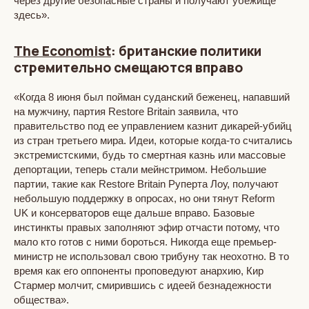
через другие безопасные страны и получают убежище
здесь».
The Economist
: британские политики
стремительно смещаются вправо
«Когда 8 июня был пойман суданский беженец, напавший
на мужчину, партия Restore Britain заявила, что
правительство под ее управлением казнит дикарей-убийц
из стран третьего мира. Идеи, которые когда-то считались
экстремистскими, будь то смертная казнь или массовые
депортации, теперь стали мейнстримом. Небольшие
партии, такие как Restore Britain Руперта Лоу, получают
небольшую поддержку в опросах, но они тянут Reform
UK и консерваторов еще дальше вправо. Базовые
инстинкты правых заполняют эфир отчасти потому, что
мало кто готов с ними бороться. Никогда еще премьер-
министр не использовал свою трибуну так неохотно. В то
время как его оппоненты проповедуют анархию, Кир
Стармер молчит, смирившись с идеей безнадежности
общества».