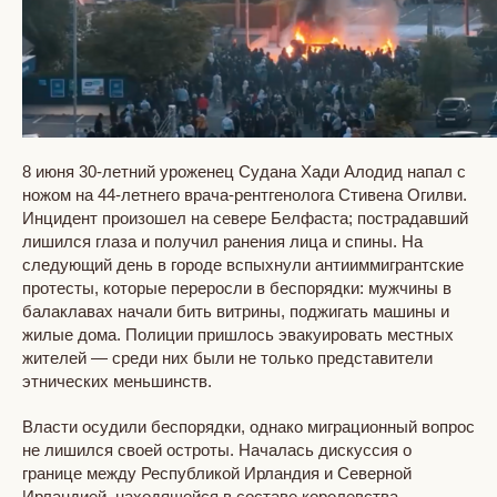
8 июня 30-летний уроженец Судана Хади Алодид напал с
ножом на 44-летнего врача-рентгенолога Стивена Огилви.
Инцидент произошел на севере Белфаста; пострадавший
лишился глаза и получил ранения лица и спины. На
следующий день в городе вспыхнули антииммигрантские
протесты, которые переросли в беспорядки: мужчины в
балаклавах начали бить витрины, поджигать машины и
жилые дома. Полиции пришлось эвакуировать местных
жителей — среди них были не только представители
этнических меньшинств.
Власти осудили беспорядки, однако миграционный вопрос
не лишился своей остроты. Началась дискуссия о
границе между Республикой Ирландия и Северной
Ирландией, находящейся в составе королевства.