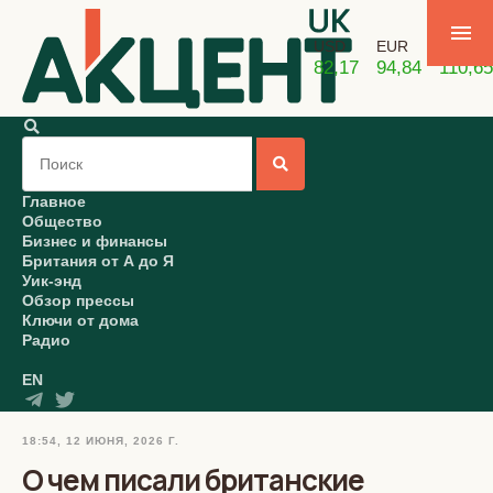
USD
EUR
GBP
82,17
94,84
110,65
Главное
Общество
Бизнес и финансы
Британия от А до Я
Уик-энд
Обзор прессы
Ключи от дома
Радио
EN
18:54, 12 ИЮНЯ, 2026 Г.
О чем писали британские