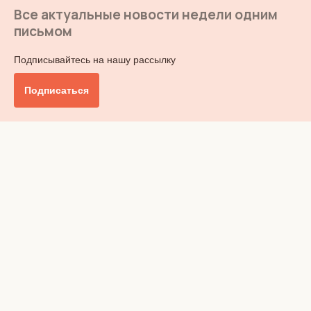
Все актуальные новости недели одним
письмом
Подписывайтесь на нашу рассылку
Подписаться
Главное
Общество
Бизнес и финансы
Британия от А до Я
Уик-энд
Обзор прессы